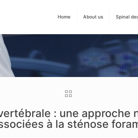
Home
About us
Spinal de
rtébrale : une approche na
sociées à la sténose fora