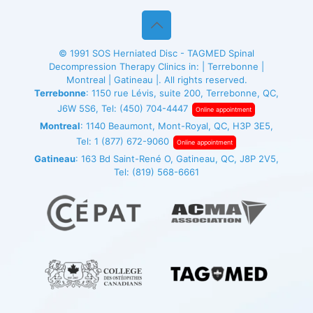
© 1991
SOS Herniated Disc - TAGMED
Spinal
Decompression Therapy Clinics in: | Terrebonne |
Montreal | Gatineau |. All rights reserved.
Terrebonne
: 1150 rue Lévis, suite 200, Terrebonne, QC,
J6W 5S6, Tel:
(450) 704-4447
Online appointment
Montreal
: 1140 Beaumont, Mont-Royal, QC, H3P 3E5,
Tel:
1 (877) 672-9060
Online appointment
Gatineau
: 163 Bd Saint-René O, Gatineau, QC, J8P 2V5,
Tel:
(819) 568-6661