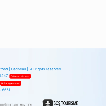
eal | Gatineau |. All rights reserved.
-4447
Online appointment
Online appointment
8-6661